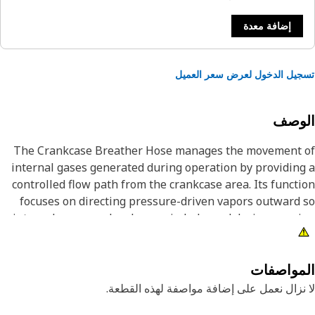
إضافة معدة
يل الدخول لعرض سعر العميل
لوصف
The Crankcase Breather Hose manages the movement 
internal gases generated during operation by providin
controlled flow path from the crankcase area. Its funct
focuses on directing pressure-driven vapors outward
internal pressure levels remain balanced during runn
cycles. By allowing gases to exit through a guided path,
supports stable oil behavior and limits vapor accumulat
near moving components. The hose also supports t
مواصفات
separation of oil mist from gases by guiding vapors tow
نزال نعمل على إضافة مواصفة لهذه القطعة.
designated routing poin