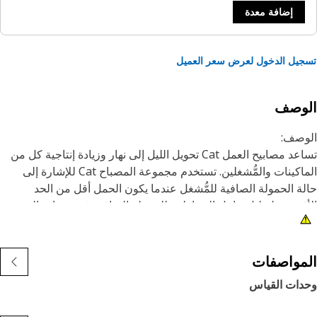
إضافة معدة
يل الدخول لعرض سعر العميل
لوصف
وصف:
تساعد مصابيح العمل Cat تحويل الليل إلى نهار وزيادة إنتاجية كل من
الماكينات والمُّشغلين. تستخدم مجموعة المصباح Cat للإشارة إلى
ة الحمولة الصافية للمُّشغل عندما يكون الحمل أقل من الحد
قصى ولتقليل عامل المخاطرة للحمولة الصافية في معدات الخدمة
اقة.
مات:
مواصفات
صُممت المصابيح الممتازة من Cat لاستيفاء مستويات الاهتزاز
دات القياس
طلوبة لكل من الماكينات الكبيرة والصغيرة
• يمكن تهيئة المصابيح من Cat للماكينات الأخرى في أسطولك، ويمكن