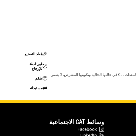
مُعاد التصنيع
غير قابلة
للإرجاع
قد تؤدي أي تغييرات في ضبط الشركة المصنعة إلى عدم ملاءمة المنتج لمعدات Cat لديك. يرجى استشارة وكيل Cat لديك قبل الشراء للتأكد من أن هذه القطعة مناسبة لمعدات Cat في حالتها الحالية وتكوينها المفترض. لا يضمن
طقم
مستبدلة
وسائط CAT الاجتماعية
Facebook
LinkedIn