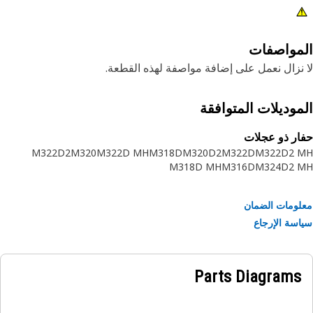
مواصفات
نزال نعمل على إضافة مواصفة لهذه القطعة.
موديلات المتوافقة
ر ذو عجلات
M322D2
M320
M322D MH
M318D
M320D2
M322D
M322D2 
M318D MH
M316D
M324D2 
ومات الضمان
سة الإرجاع
Parts Diagrams