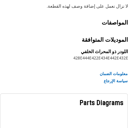
نزال نعمل على إضافة وصف لهذه القطعة.
مواصفات
موديلات المتوافقة
ودر ذو المحراث الخلفي
428E
444E
422E
434E
442E
43
ومات الضمان
سة الإرجاع
Parts Diagrams