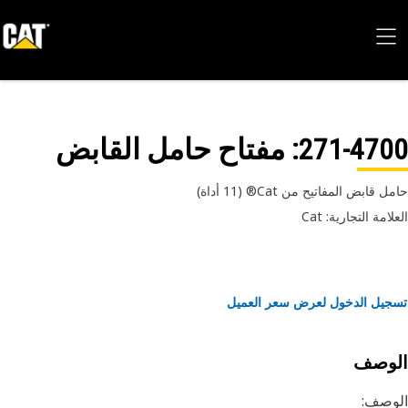
271-47
: مفتاح حامل القابض
قابض المفاتيح من Cat®‏ (11 أداة)
امة التجارية: Cat
يل الدخول لعرض سعر العميل
لوصف
وصف: