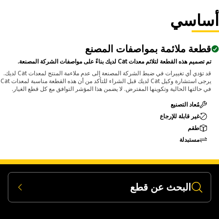
component
• Suitable for removing pins and bolts greater than 1-1/
ساسي
inch and up to 2 inch (50.8 mm) diamete
قطعة ملائمة بمواصفات المصنع
Applicatio
تم تصميم هذه القطعة لتلائم معدات Cat لديك بناءً على مواصفات الشركة المصنعة.
The Pin Driver is used during maintenance and rep
activities where large pins and bolts are fitted wit
قد تؤدي أي تغييرات في ضبط الشركة المصنعة إلى عدم ملاءمة المنتج لمعدات Cat لديك.
يرجى استشارة وكيل Cat لديك قبل الشراء للتأكد من أن هذه القطعة مناسبة لمعدات Cat
assemblies and applied directly to the pin or bolt to push
في حالتها الحالية وتكوينها المفترض. لا يضمن هذا المؤشر التوافق مع كل قطع الغيار.
out using controlled for
مُعاد التصنيع
غير قابلة للإرجاع
طقم
مستبدلة
البحث عن قطع