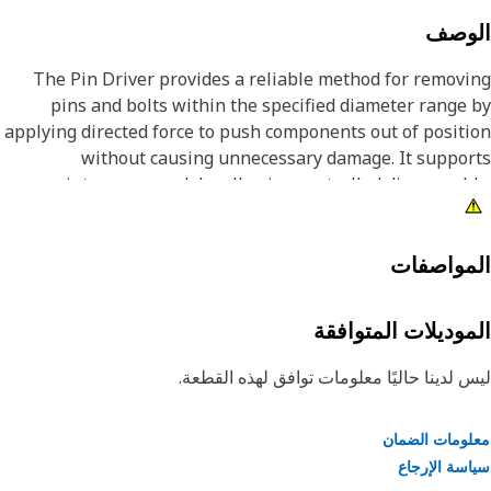
لوصف
The Pin Driver provides a reliable method for remov
pins and bolts within the specified diameter range
applying directed force to push components out of posit
without causing unnecessary damage. It suppo
maintenance work by allowing controlled disassemb
reducing the effort required to separate tightly fitted par
and improving the ease of handling during repair tas
The tool helps maintain alignment during removal, low
مواصفات
the chance of surface damage, and ensures t
components can be detached stably and predictab
موديلات المتوافقة
Attribut
 لدينا حاليًا معلومات توافق لهذه القطعة.
• Helps prevent damage to surrounding surfaces durin
remov
ومات الضمان
سة الإرجاع
• Reduces the effort required to dislodge tightly fitte