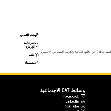
مُعاد التصنيع
غير قابلة
للإرجاع
قد تؤدي أي تغييرات في ضبط الشركة المصنعة إلى عدم ملاءمة المنتج لمعدات Cat لديك. يرجى استشارة وكيل Cat لديك قبل الشراء للتأكد من أن هذه القطعة مناسبة لمعدات Cat في حالتها الحالية وتكوينها المفترض. لا يضمن
طقم
مستبدلة
وسائط CAT الاجتماعية
Facebook
LinkedIn
YouTube