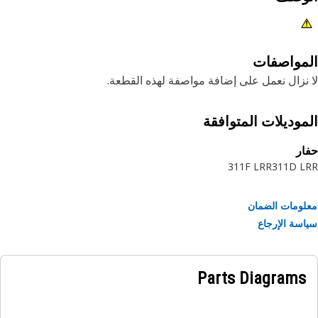
مواصفات
نزال نعمل على إضافة مواصفة لهذه القطعة.
موديلات المتوافقة
ر
311F LRR
311D L
ومات الضمان
سة الإرجاع
Parts Diagrams