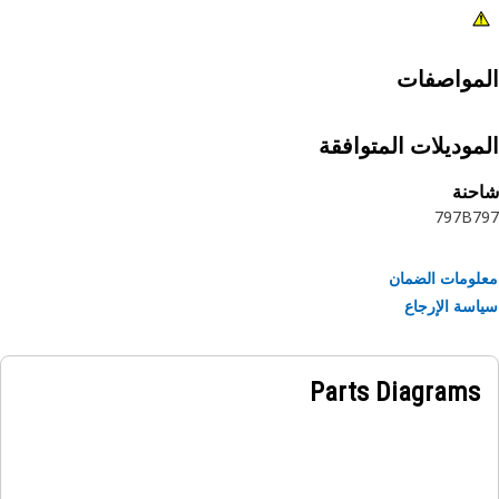
مواصفات
موديلات المتوافقة
حنة
797B
7
ومات الضمان
سة الإرجاع
Parts Diagrams