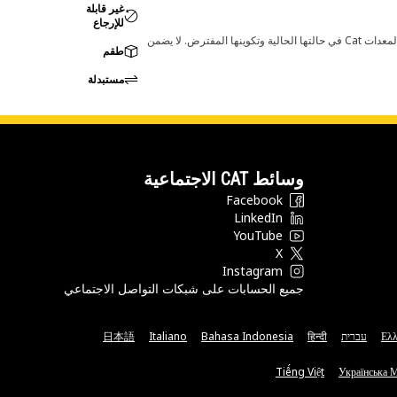
غير قابلة
للإرجاع
قد تؤدي أي تغييرات في ضبط الشركة المصنعة إلى عدم ملاءمة المنتج لمعدات Cat لديك. يرجى استشارة وكيل Cat لديك قبل الشراء للتأكد من أن هذه القطعة مناسبة لمعدات Cat في حالتها الحالية وتكوينها المفترض. لا يضمن
طقم
مستبدلة
وسائط CAT الاجتماعية
Facebook
LinkedIn
YouTube
X
Instagram
جميع الحسابات على شبكات التواصل الاجتماعي
Ελλ
עברית
हिन्दी
Bahasa Indonesia
Italiano
日本語
Tiếng Việt
Українська 