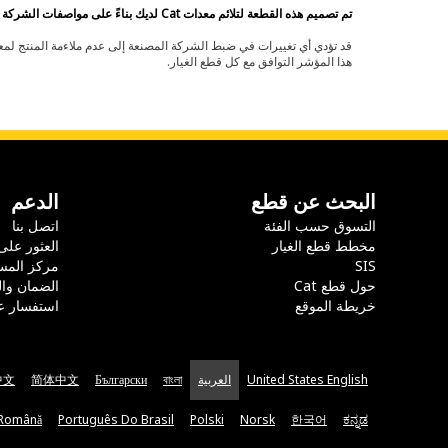
تم تصميم هذه القطعة لتلائم معدات Cat لديك بناءً على مواصفات الشركة المصنعة.
هذا المؤشر التوافق مع كل قطع الغيار.
البحث عن قطع
الدعم
التسوق حسب الفئة
اتصل بنا
مخطط قطع الغيار
العثور على
SIS
مركز المس
حول قطع Cat
الضمان وا
خريطة الموقع
استفسار ع
United States English
العربية
বাংলা
Български
简体中文
中文
Română
Português Do Brasil
Polski
Norsk
한국어
ಕನ್ನಡ