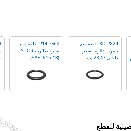
3D-2824: حلقة منع
214-7568: حلقة منع
تسرب دائرية‬ بقطر
تسرب دائرية-STOR
داخلي 23,47 مم
‏(SAE 9/16-18)
مق
فصيلية للقطع