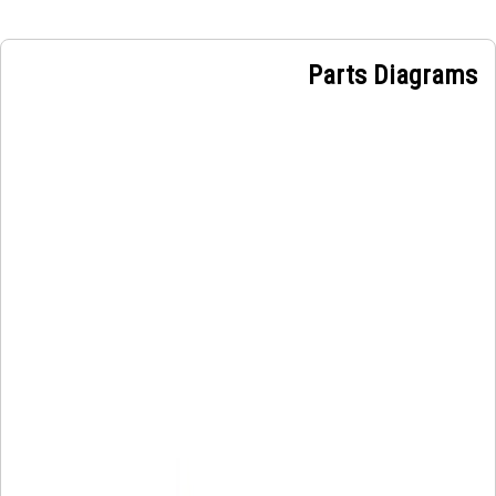
for lifting operations during the shipment proc
reducing the risk of errors or miscalculations during lift
Parts Diagrams
operatio