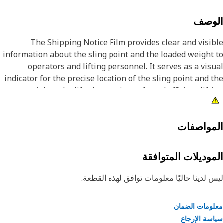
لوصف
The Shipping Notice Film provides clear and visi
information about the sling point and the loaded weight
operators and lifting personnel. It serves as a vis
indicator for the precise location of the sling point and 
weight to be lifted, ensuring safe and efficient lift
operatio
Attribut
مواصفات
• Provides a quick and easy means of communicating th
sling point location and the loaded wei
موديلات المتوافقة
• Provided with pictorial representation of the component
for better understandi
 لدينا حاليًا معلومات توافق لهذه القطعة.
Applicatio
ومات الضمان
The Shipping Notice Film is used to identify the speci
سة الإرجاع
sling point location and the corresponding loaded wei