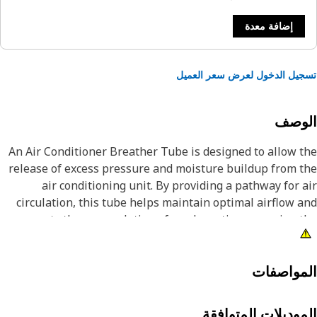
إضافة معدة
يل الدخول لعرض سعر العميل
لوصف
An Air Conditioner Breather Tube is designed to allow 
release of excess pressure and moisture buildup from 
air conditioning unit. By providing a pathway for 
circulation, this tube helps maintain optimal airflow 
prevents the accumulation of condensation, ensuring 
efficient operation of the air conditioning un
Attribut
مواصفات
موديلات المتوافقة