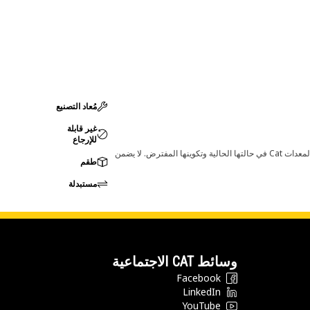
مُعاد التصنيع
غير قابلة
للإرجاع
قد تؤدي أي تغييرات في ضبط الشركة المصنعة إلى عدم ملاءمة المنتج لمعدات Cat لديك. يرجى استشارة وكيل Cat لديك قبل الشراء للتأكد من أن هذه القطعة مناسبة لمعدات Cat في حالتها الحالية وتكوينها المفترض. لا يضمن
طقم
مستبدلة
وسائط CAT الاجتماعية
Facebook
LinkedIn
YouTube