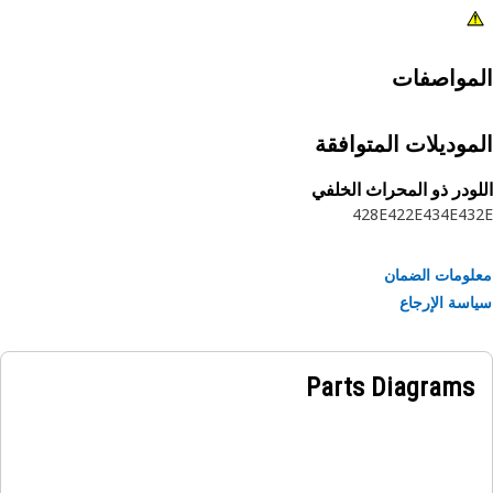
مواصفات
موديلات المتوافقة
ودر ذو المحراث الخلفي
428E
422E
434E
43
ومات الضمان
سة الإرجاع
Parts Diagrams