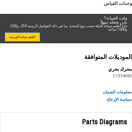
دات القياس
وقت الصيانة؟
نحن نجعله سهلاً
تتاح أطقم صيانة كاملة حسب نوع المعدة، بما في ذلك الفواصل الزمنية 250، و500،
و1000 ساعة.
أطقم صيانة للورشة
موديلات المتوافقة
رك بحري
C15
340
ومات الضمان
سة الإرجاع
Parts Diagrams