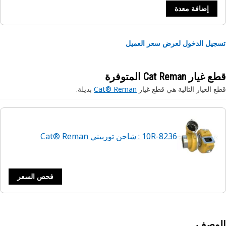
إضافة معدة
يل الدخول لعرض سعر العميل
ار Cat Reman المتوفرة
 الغيار التالية هي قطع غيار
Cat® Reman
بديلة.
10R-8236 : شاحن توربيني Cat® Reman
فحص السعر
لوصف