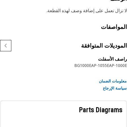
نزال نعمل على إضافة وصف لهذه القطعة.
مواصفات
موديلات المتوافقة
صف الأسفلت
BG1000E
AP-1055E
AP-10
ومات الضمان
سة الإرجاع
Parts Diagrams