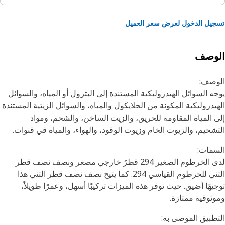
يل الدخول لعرض سعر العميل
لوصف
وصف:
ه السوائل الهيدروليكية المستندة إلى البترول أو المياه، والسوائل
يدروليكية المكونة من الجلايكول والمياه، والسوائل الزيتية المستندة
 المياه المقاومة للحريق، والزيت الساخن، والشحم، ومواد
شحيم، والزيوت الخام وزيوت الوقود، والهواء، والمياه في قنوات.
مات:
لدى الخرطوم الصغير 294 قطرٌ خارجي مصغر ونصف نصف قطر
الثني للخرطوم القياسي 294. كما يتيح نصف نصف قطر الثني هذا
يهًا أضيق. حيث توفر هذه الميزات تركيبًا أسهل، وعمرًا طويلاً،
وثوقية ممتازة.
طبيق الموصى به: