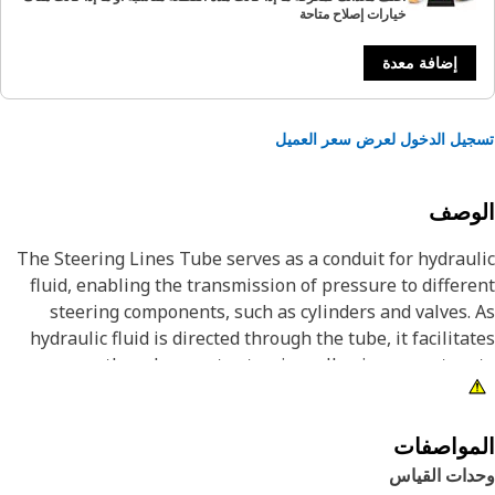
خيارات إصلاح متاحة
إضافة معدة
يل الدخول لعرض سعر العميل
لوصف
The Steering Lines Tube serves as a conduit for hydrau
fluid, enabling the transmission of pressure to differ
steering components, such as cylinders and valves.
hydraulic fluid is directed through the tube, it facilita
smooth and accurate steering, allowing operators
control the direction of the equipment with accura
Attribut
مواصفات
دات القياس