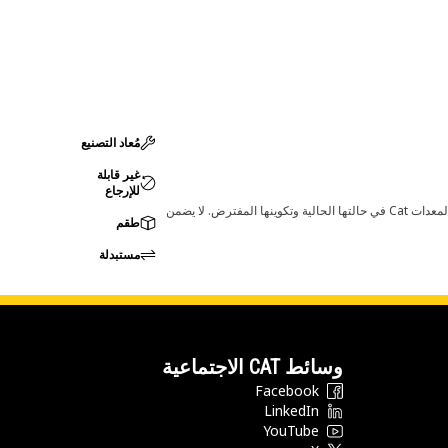
مُعاد التصنيع
غير قابلة
للإرجاع
قد تؤدي أي تغييرات في ضبط الشركة المصنعة إلى عدم ملاءمة المنتج لمعدات Cat لديك. يرجى استشارة وكيل Cat لديك قبل الشراء للتأكد من أن هذه القطعة مناسبة لمعدات Cat في حالتها الحالية وتكوينها المفترض. لا يضمن
طقم
مستبدلة
وسائط CAT الاجتماعية
Facebook
LinkedIn
YouTube