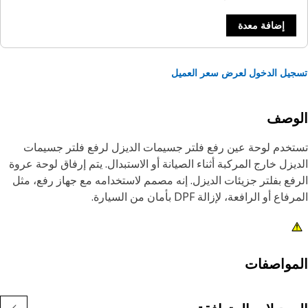
إضافة معدة
يل الدخول لعرض سعر العميل
لوصف
خدم لوحة عين رفع فلتر جسيمات الديزل لرفع فلتر جسيمات
يزل خارج المركبة أثناء الصيانة أو الاستبدال. يتم إرفاق لوحة عروة
فع بفلتر جزيئات الديزل. إنه مصمم لاستخدامه مع جهاز رفع، مثل
اع أو الرافعة، لإزالة DPF بأمان من السيارة.
ات:
 صواميل لحام مقاس M10 X 1.25
م تصنيعه وفقا لمواصفات دقيقة وهو متين وموثوق
مواصفات
طبيقات: