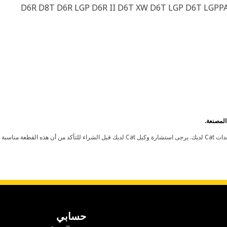
D6R D8T D6R LGP D6R II D6T XW D6T LGP D6T LGPPA
حسابي