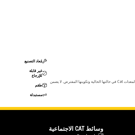
مُعاد التصنيع
غير قابلة
للإرجاع
قد تؤدي أي تغييرات في ضبط الشركة المصنعة إلى عدم ملاءمة المنتج لمعدات Cat لديك. يرجى استشارة وكيل Cat لديك قبل الشراء للتأكد من أن هذه القطعة مناسبة لمعدات Cat في حالتها الحالية وتكوينها المفترض. لا يضمن
طقم
مستبدلة
وسائط CAT الاجتماعية