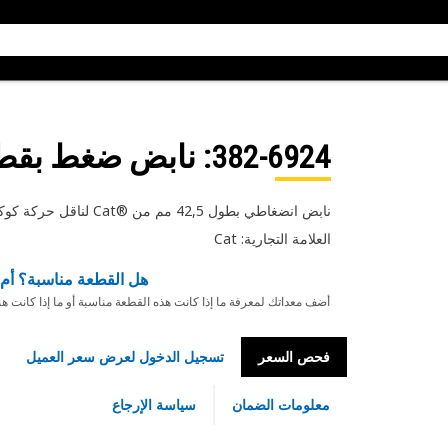
382-6924
: نابض ضغط بقطر خار
نابض انضغاطي بطول 42,5 مم من Cat®‎ لناقل حركة كوكبي الدوران
العلامة التجارية: Cat
هل القطعة مناسبة؟ أم 
أضف معداتك لمعرفة ما إذا كانت هذه القطعة مناسبة أو ما إذا كانت ه
فحص السعر
تسجيل الدخول لعرض سعر العميل
معلومات الضمان
سياسة الإرجاع