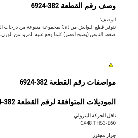
وصف رقم القطعة
382-6924
الوصف:
‬‏‫‬‏‫تتوفر قطع النوابض من Cat‎ بم
ضغط النابض (يصبح أقصر) كلما وقع عليه المزيد من الوزن.
مواصفات رقم القطعة
382-6924
الموديلات المتوافقة لرقم القطعة
382-6924
ناقل الحركة البترولي
CX48 TH53-E60
جرار مجنزر