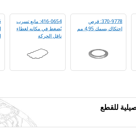
370-9778: قرص
416-0654: مانع تسرب
احتكاك بسمك 4,95 مم
يُضغط في مكانه لغطاء
ا
ناقل الحركة
ا
فصيلية للقطع