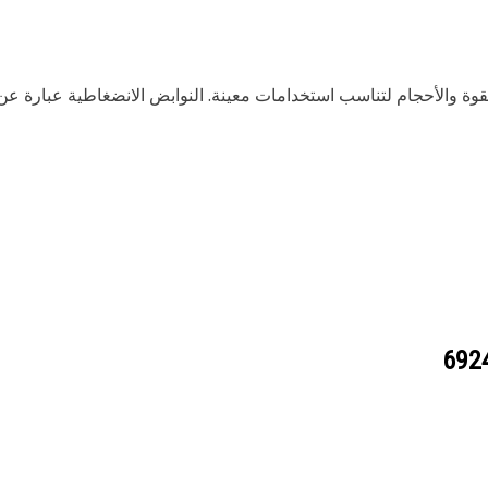
جموعة متنوعة من درجات القوة والأحجام لتناسب استخدامات معينة. النوابض الانضغ