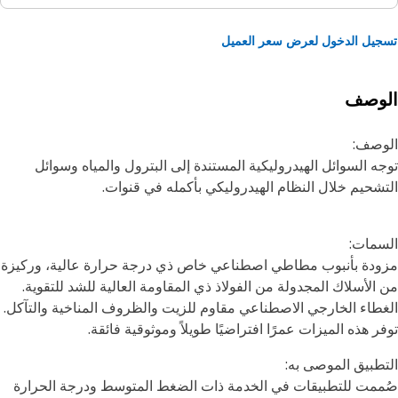
يل الدخول لعرض سعر العميل
لوصف
وصف:
ه السوائل الهيدروليكية المستندة إلى البترول والمياه وسوائل
شحيم خلال النظام الهيدروليكي بأكمله في قنوات.
مات:
دة بأنبوب مطاطي اصطناعي خاص ذي درجة حرارة عالية، وركيزة
الأسلاك المجدولة من الفولاذ ذي المقاومة العالية للشد للتقوية.
طاء الخارجي الاصطناعي مقاوم للزيت والظروف المناخية والتآكل.
ر هذه الميزات عمرًا افتراضيًا طويلاً وموثوقية فائقة.
طبيق الموصى به:
مت للتطبيقات في الخدمة ذات الضغط المتوسط ودرجة الحرارة