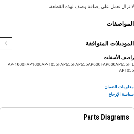
نزال نعمل على إضافة وصف لهذه القطعة.
مواصفات
موديلات المتوافقة
صف الأسفلت
AP-1000F
AP1000
AP-1055F
AP655F
AP655
AP600F
AP600
AP655
AP10
ومات الضمان
سة الإرجاع
Parts Diagrams