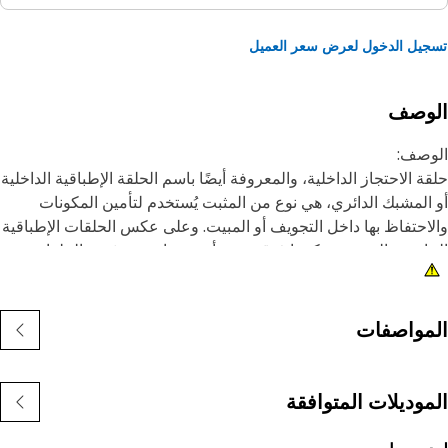
يل الدخول لعرض سعر العميل
لوصف
وصف:
ة الاحتجاز الداخلية، والمعروفة أيضًا باسم الحلقة الإطباقية الداخلية
المشبك الدائري، هي نوع من المثبت يُستخدم لتأمين المكونات
احتفاظ بها داخل التجويف أو المبيت. وعلى عكس الحلقات الإطباقية
ارجية التي يتم تركيبها فوق عمود أو مسمار، يتم تثبيت الحلقات
طباقية الداخلية داخل تجويف أو حز لتثبيت المكونات في مكانها.
غرض الرئيسي من الحلقة الإطباقية الداخلية هو منع الحركة
حورية أو إزاحة المكونات داخل التجويف أو المبيت. وهي تعمل
مواصفات
هيزة احتجاز، حيث تثبت المكونات مثل المحامل أو الأعمدة أو موانع
سرب بإحكام في مكانها.
موديلات المتوافقة
مات:
صنوعة بمواصفات دقيقة، كما يتم تصميمها لضمان المتانة،