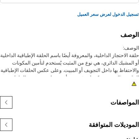
يل الدخول لعرض سعر العميل
لوصف
وصف:
ة الاحتجاز الداخلية، والمعروفة أيضًا باسم الحلقة الإطباقية الداخلية
المشبك الدائري، هي نوع من المثبت يُستخدم لتأمين المكونات
احتفاظ بها داخل التجويف أو المبيت. وعلى عكس الحلقات الإطباقية
ارجية التي يتم تركيبها فوق عمود أو مسمار، يتم تثبيت الحلقات
طباقية الداخلية داخل تجويف أو حز لتثبيت المكونات في مكانها.
غرض الرئيسي من الحلقة الإطباقية الداخلية هو منع الحركة
حورية أو إزاحة المكونات داخل التجويف أو المبيت. وهي تعمل
مواصفات
هيزة احتجاز، حيث تثبت المكونات مثل المحامل أو الأعمدة أو موانع
سرب بإحكام في مكانها.
موديلات المتوافقة
مات:
صنوعة بمواصفات دقيقة، كما يتم تصميمها لضمان المتانة،