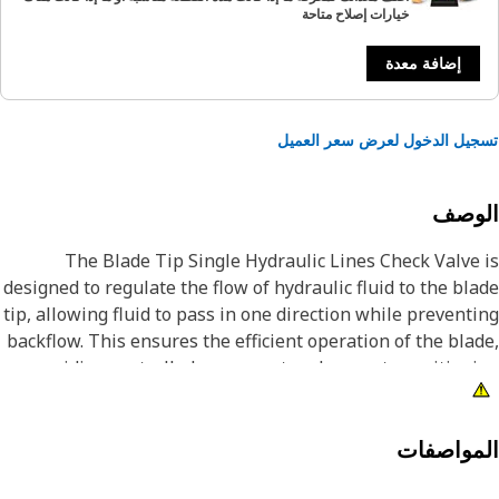
خيارات إصلاح متاحة
إضافة معدة
يل الدخول لعرض سعر العميل
لوصف
The Blade Tip Single Hydraulic Lines Check Valve
designed to regulate the flow of hydraulic fluid to the bl
tip, allowing fluid to pass in one direction while prevent
backflow. This ensures the efficient operation of the bla
providing controlled movement and accurate position
for contributing to the reliability and performance
equipmen
مواصفات
Attribut