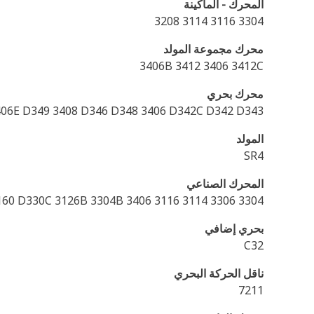
المحرك - الماكينة
3304 3116 3114 3208
محرك مجموعة المولد
3406B 3412 3406 3412C
محرك بحري
06E D349 3408 D346 D348 3406 D342C D342 D343
المولد
SR4
المحرك الصناعي
3304 3306 C7 C9 D320A 3412 C-9 3126 3160 D330C 3126B 3304B 3406 3116 3114
بحري إضافي
C32
ناقل الحركة البحري‬
7211