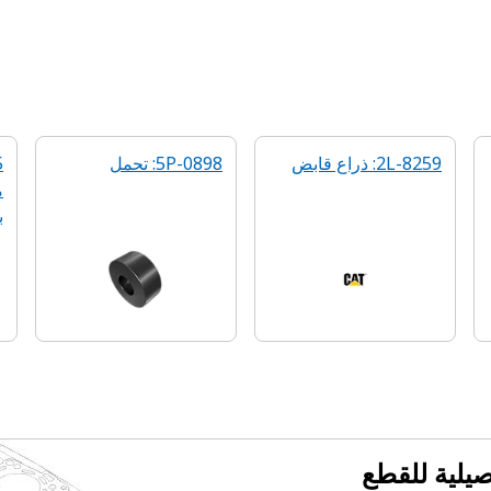
2L-8259: ذراع قابض
5P-0898: تحمل
ب
فصيلية للقطع