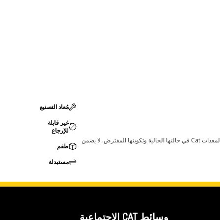
مُعاد التصنيع
غير قابلة
للإرجاع
قد تؤدي أي تغييرات في ضبط الشركة المصنعة إلى عدم ملاءمة المنتج لمعدات Cat لديك. يرجى استشارة وكيل Cat لديك قبل الشراء للتأكد من أن هذه القطعة مناسبة لمعدات Cat في حالتها الحالية وتكوينها المفترض. لا يضمن
طقم
مستبدلة
وسائط CAT الاجتماعية