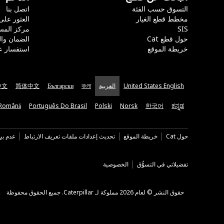
التسوق حسب الفئة
اتصل بنا
مخطط قطع الغيار
العثور على
SIS
مركز المس
حول قطع Cat
الضمان وا
خريطة الموقع
استفسار ع
United States English
العربية
বাংলা
Български
简体中文
中文
Română
Português Do Brasil
Polski
Norsk
한국어
ಕನ್ನಡ
حول Cat
خريطة الموقع
تحديث إعدادات ملفات تعريف الارتباط
عدم بي
تفضيلاتي في التسوُّق
الخصوصية
حقوق النشر © لعام 2026 مملوكة لـ Caterpillar. جميع الحقوق محفوظة