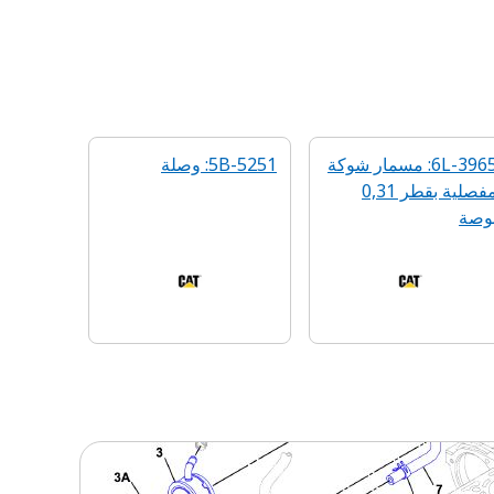
6L-3965: مسمار شوكة
5B-5251: وصلة
مفصلية بقطر 0,31
وصة