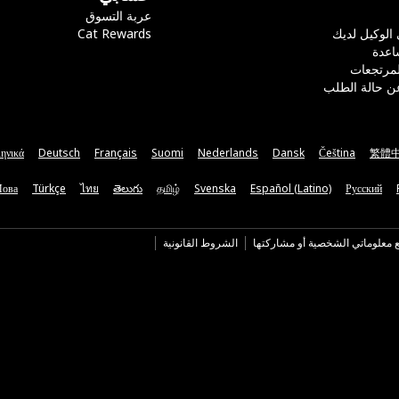
عربة التسوق
 الوكيل لديك
Cat Rewards
اعدة
لمرتجعات
ن حالة الطلب
ηνικά
Deutsch
Français
Suomi
Nederlands
Dansk
Čeština
繁體
Мова
Türkçe
ไทย
తెలుగు
தமிழ்
Svenska
Español (Latino)
Русский
ع معلوماتي الشخصية أو مشاركتها
الشروط القانونية