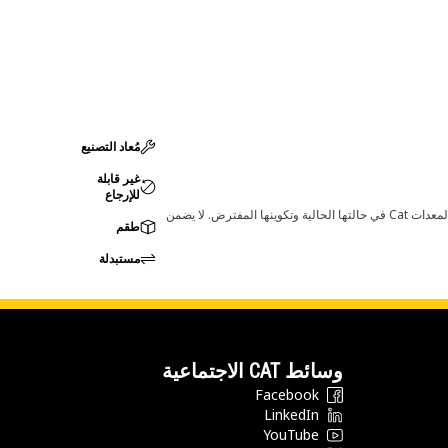
مُعاد التصنيع
غير قابلة
للإرجاع
قد تؤدي أي تغييرات في ضبط الشركة المصنعة إلى عدم ملاءمة المنتج لمعدات Cat لديك. يرجى استشارة وكيل Cat لديك قبل الشراء للتأكد من أن هذه القطعة مناسبة لمعدات Cat في حالتها الحالية وتكوينها المفترض. لا يضمن
طقم
مستبدلة
وسائط CAT الاجتماعية
Facebook
LinkedIn
YouTube