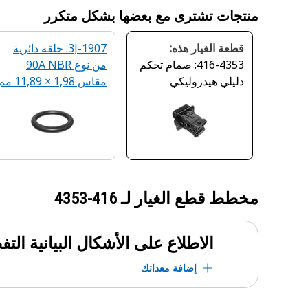
منتجات تشترى مع بعضها بشكل متكرر
قطعة الغيار هذه:
3J-1907: حلقة دائرية
416-4353: صمام تحكم
من نوع 90A NBR
دليلي هيدروليكي
مقاس ‏1,98 × 11,89 مم
مخطط قطع الغيار لـ
416-4353
الاطلاع على الأشكال البيانية الت
إضافة معداتك