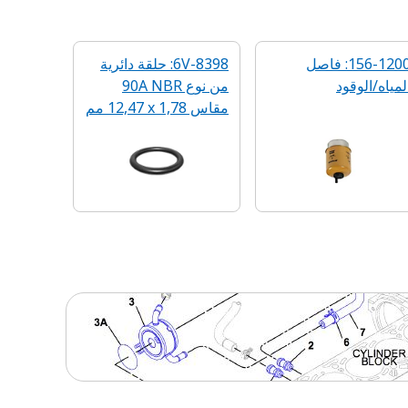
156-1200: فاصل
6V-8398: حلقة دائرية
لمياه/الوقود
من نوع 90A NBR
مقاس 1,78 x‏ 12,47 مم