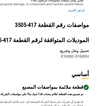
تحذير بشأن منتجات مجموعات خراطيم CatΠ
h, property damage, or component and machine system failure.
عرض المزيد
مواصفات رقم القطعة
417-3505
الموديلات المتوافقة لرقم القطعة
417-3505
تحميل ونقل وتفريغ
R1600G R1600H
أساسي
قطعة ملائمة بمواصفات المصنع
تم تصميم هذه القطعة لتلائم معدات Cat لديك بناءً على مواصفات الشركة المصنعة.
هذا المؤشر التوافق مع كل قطع الغيار.