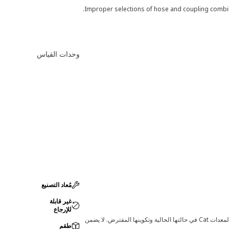
Improper selections of hose and coupling combina
وحدات القياس
مُعاد التصنيع
غير قابلة
للإرجاع
قد تؤدي أي تغييرات في ضبط الشركة المصنعة إلى عدم ملاءمة المنتج لمعدات Cat لديك. يرجى استشارة وكيل Cat لديك قبل الشراء للتأكد من أن هذه القطعة مناسبة لمعدات Cat في حالتها الحالية وتكوينها المفترض. لا يضمن
طقم