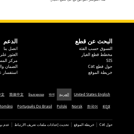
البحث عن قطع
الدعم
التسوق حسب الفئة
اتصل بنا
مخطط قطع الغيار
العثور على
SIS
مركز المس
حول قطع Cat
الضمان وا
خريطة الموقع
استفسار ع
United States English
العربية
বাংলা
Български
简体中文
中文
Română
Português Do Brasil
Polski
Norsk
한국어
ಕನ್ನಡ
حول Cat
خريطة الموقع
تحديث إعدادات ملفات تعريف الارتباط
عدم بي