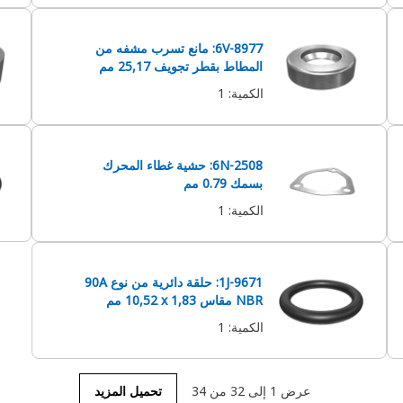
6V-8977: مانع تسرب مشفه من
المطاط بقطر تجويف 25,17 مم
الكمية
:
1
6N-2508: حشية غطاء المحرك
بسمك 0.79 مم
الكمية
:
1
1J-9671: حلقة دائرية من نوع 90A
NBR مقاس 1,83 x‏ 10,52 مم
الكمية
:
1
عرض 1 إلى 32 من 34
تحميل المزيد