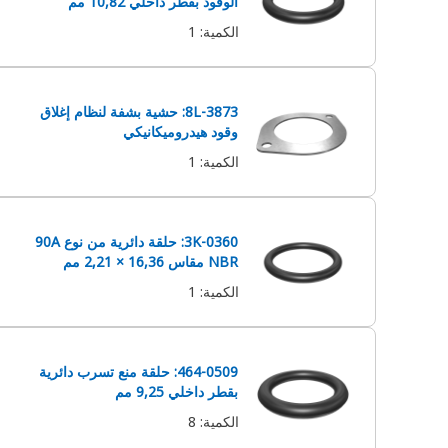
الوقود بقطر داخلي 10,82 مم
الكمية
:
1
8L-3873: حشية بشفة لنظام إغلاق
وقود هيدروميكانيكي
الكمية
:
1
3K-0360: حلقة دائرية من نوع 90A
NBR مقاس ‏16,36 × 2,21 مم
الكمية
:
1
464-0509: حلقة منع تسرب دائرية‬
بقطر داخلي 9,25 مم
الكمية
:
8