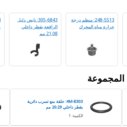
248-5513: منظم درجة
305-6843: نابض دليل
حرارة مياه المحرك
الرافعة بقطر داخلي
ع
21,08 مم
 المجموعة
4M-8303: حلقة منع تسرب دائرية
بقطر داخلي 20.29 مم
الكمية
:
1