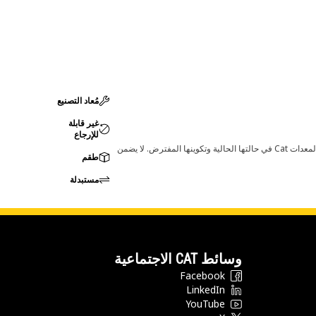
مُعاد التصنيع
غير قابلة
للإرجاع
قد تؤدي أي تغييرات في ضبط الشركة المصنعة إلى عدم ملاءمة المنتج لمعدات Cat لديك. يرجى استشارة وكيل Cat لديك قبل الشراء للتأكد من أن هذه القطعة مناسبة لمعدات Cat في حالتها الحالية وتكوينها المفترض. لا يضمن
طقم
مستبدلة
وسائط CAT الاجتماعية
Facebook
LinkedIn
YouTube