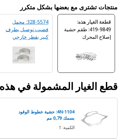
منتجات تشترى مع بعضها بشكل متكرر
قطعة الغيار هذه:
328-5574: محمل
419-9849: طقم حشية
قضيب توصيل بطرف
إصلاح المحرك
كبير بقطر خارجي
104,90 مم
قطع الغيار المشمولة في هذه
4N-1104: حشية خطوط الوقود
بسمك 0,79 مم
الكمية
:
1