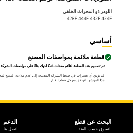
اللودر ذو المحراث الخلفي
428F 444F 432F 434F
أساسي
قطعة ملائمة بمواصفات المصنع
تم تصميم هذه القطعة لتلائم معدات Cat لديك بناءً على مواصفات الشركة المصنعة.
هذا المؤشر التوافق مع كل قطع الغيار.
البحث عن قطع
الدعم
التسوق حسب الفئة
اتصل بنا