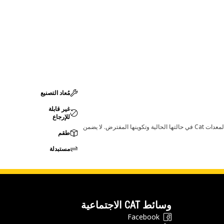
مُعاد التصنيع
غير قابلة
للإرجاع
قد تؤدي أي تغييرات في ضبط الشركة المصنعة إلى عدم ملاءمة المنتج لمعدات Cat لديك. يرجى استشارة وكيل Cat لديك قبل الشراء للتأكد من أن هذه القطعة مناسبة لمعدات Cat في حالتها الحالية وتكوينها المفترض. لا يضمن
طقم
مستبدلة
وسائط CAT الاجتماعية
Facebook