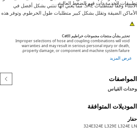
يقات الخدمة ذات قيم الضغط العالية.
الانثناء وفقًا لمتطلبات SAE. مما يعني أنها تنثني بشكل أفضل في
ماكن الضيقة وتقلل بشكل كبير متطلبات طول الخرطوم. وتوفر هذه
يزات عملية تركيب أسهل، وعمرًا افتراضيًا طويلاً، وموثوقية فائقة.
تحذير بشأن منتجات مجموعات خراطيم CatΠ
Improper selections of hose and coupling combinations will void
warranties and may result in serious personal injury or death,
property damage, or component and machine system failure.
عرض المزيد
مواصفات
دات القياس
موديلات المتوافقة
ر
324E
324E L
329E L
324E