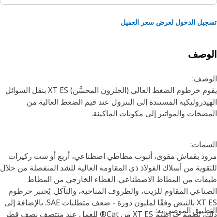
يل الدخول لعرض سعر العميل
لوصف
وصف:
يقوم خرطوم الضغط العالي (الحلزون المحسَّن) XT ES بنقل السوائل
يدروليكية المستندة إلى البترول عند قيم الضغط العالية من
ضخات والمواتير إلى مكونات الماكينة.
مات:
د بقماش مقوى، أنبوب مطاطي اصطناعي، أربع أو ست ركيزات
قوية من أسلاك الفولاذ ذي المقاومة العالية للشد المنفصلة من خلال
ات من المطاط الاصطناعي. الغطاء الخارجي من المطاط
ناعي المقاوم للزيت، والظروف المناخية، والتآكل. يُختبر خرطوم
XT ES بالنبض وفقًا لمليون دورة - ضعف متطلبات SAE. بالإضافة إلى
طبيق الموصى به:
ذلك، تُصمم خراطيم XT ES من Cat® للعمل عند منتصف نصف قطر