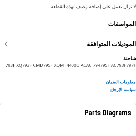
نزال نعمل على إضافة وصف لهذه القطعة.
مواصفات
موديلات المتوافقة
حنة
793F XQ
793F CMD
795F XQ
MT4400D AC
794 AC
795F AC
793F
79
ومات الضمان
سة الإرجاع
Parts Diagrams