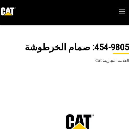
454-98
: صمام الخرطوشة‬
امة التجارية: Cat