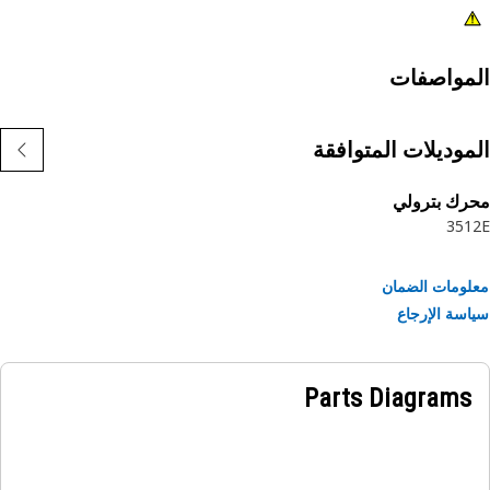
مواصفات
موديلات المتوافقة
رك بترولي
351
ومات الضمان
سة الإرجاع
Parts Diagrams