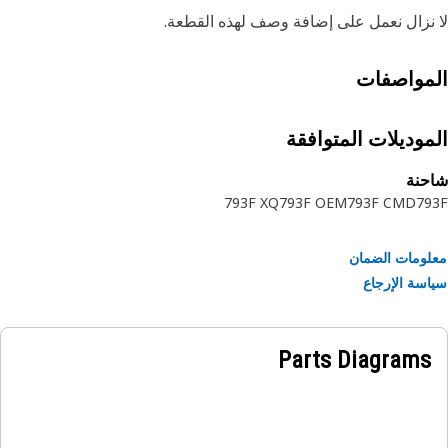
نزال نعمل على إضافة وصف لهذه القطعة.
مواصفات
موديلات المتوافقة
حنة
793F XQ
793F OEM
793F CMD
79
ومات الضمان
سة الإرجاع
Parts Diagrams