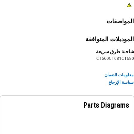
مواصفات
موديلات المتوافقة
حنة طرق سريعة
CT660
CT681
CT6
ومات الضمان
سة الإرجاع
Parts Diagrams