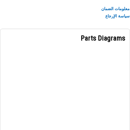
Applicatio
ومات الضمان
A Joystick Controls Identification Film is affixed to a visi
سة الإرجاع
location near the joystick controls within the opera
cabin, ensuring convenient access and reference 
operators during equipment operati
Parts Diagrams