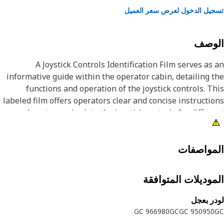
يل الدخول لعرض سعر العميل
لوصف
A Joystick Controls Identification Film serves as
informative guide within the operator cabin, detailing 
functions and operation of the joystick controls. T
labeled film offers operators clear and concise instructi
on how to manipulate the joystick controls for differ
equipment functions. It aids operators in understand
the functionality of each control, enhancing efficiency 
safety during operati
مواصفات
Attribut
موديلات المتوافقة
ر بعجل
966 GC
980GC
950 GC
950