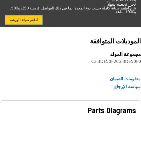
نحن نجعله سهلاً
تتاح أطقم صيانة كاملة حسب نوع المعدة، بما في ذلك الفواصل الزمنية 250، و500،
و1000 ساعة.
أطقم صيانة للورشة
موديلات المتوافقة
وعة المولد
C3.3DE50E2
C3.3DE5
ومات الضمان
سة الإرجاع
Parts Diagrams