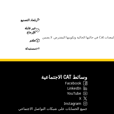
مُعاد التصنيع
غير قابلة
للإرجاع
قد تؤدي أي تغييرات في ضبط الشركة المصنعة إلى عدم ملاءمة المنتج لمعدات Cat لديك. يرجى استشارة وكيل Cat لديك قبل الشراء للتأكد من أن هذه القطعة مناسبة لمعدات Cat في حالتها الحالية وتكوينها المفترض. لا يضمن
طقم
مستبدلة
وسائط CAT الاجتماعية
Facebook
LinkedIn
YouTube
X
Instagram
جميع الحسابات على شبكات التواصل الاجتماعي