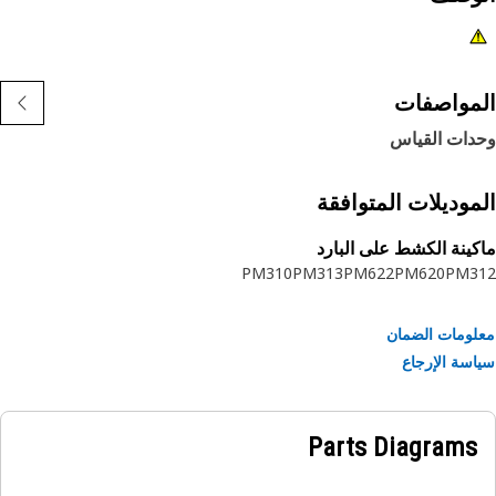
مواصفات
دات القياس
موديلات المتوافقة
ينة الكشط على البارد
PM310
PM313
PM622
PM620
PM3
ومات الضمان
سة الإرجاع
Parts Diagrams