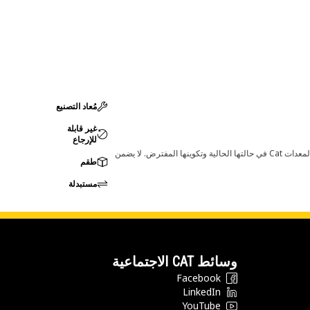
مُعاد التصنيع
غير قابلة
للإرجاع
قد تؤدي أي تغييرات في ضبط الشركة المصنعة إلى عدم ملاءمة المنتج لمعدات Cat لديك. يرجى استشارة وكيل Cat لديك قبل الشراء للتأكد من أن هذه القطعة مناسبة لمعدات Cat في حالتها الحالية وتكوينها المفترض. لا يضمن
طقم
مستبدلة
وسائط CAT الاجتماعية
Facebook
LinkedIn
YouTube