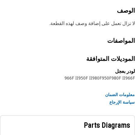
لوصف
نزال نعمل على إضافة وصف لهذه القطعة.
مواصفات
موديلات المتوافقة
ر بعجل
966F II
950F II
980F
950F
980F II
96
ومات الضمان
سة الإرجاع
Parts Diagrams