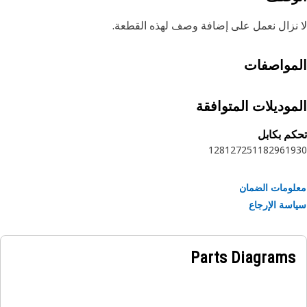
نزال نعمل على إضافة وصف لهذه القطعة.
مواصفات
موديلات المتوافقة
م بكابل
128
127
25
118
29
619
ومات الضمان
سة الإرجاع
Parts Diagrams