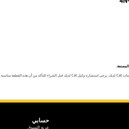
4N
حسابي
عربة التسوق