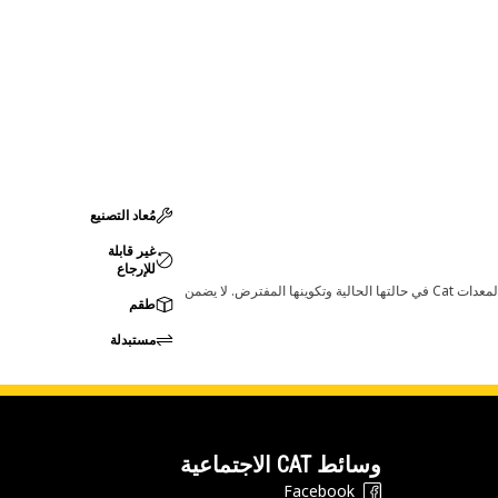
مُعاد التصنيع
غير قابلة
للإرجاع
قد تؤدي أي تغييرات في ضبط الشركة المصنعة إلى عدم ملاءمة المنتج لمعدات Cat لديك. يرجى استشارة وكيل Cat لديك قبل الشراء للتأكد من أن هذه القطعة مناسبة لمعدات Cat في حالتها الحالية وتكوينها المفترض. لا يضمن
طقم
مستبدلة
وسائط CAT الاجتماعية
Facebook