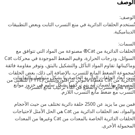
لوصف
وصف:
تخدم الحلقات الدائرية في منع التسرب الثابت وبعض التطبيقات
يناميكية.
مات:
الحلقات الدائرية من Cat® مصنوعة من المواد التي تتوافق مع
السوائل، ودرجات الحرارة، وقيم الضغط الموجودة في محركات Cat
كيناتها. تقاوم المواد التآكل والتشكيل بالبثق، وتوفر مقاومة فائقة
موعة الضغط المانع للتسرب. بالإضافة إلى ذلك، بعض الحلقات
بت أبعاد الحلقات الدائرية الخاصة بنا بشكل متواصل بالتفاوتات
الدائرية من Cat مغطاة بالبولي تترافلوروإيثيلين (PTFE) للتقليل من
سموح بها لضمان أنه يتم تركيبها بشكل سليم في حزوز موانع
واء مانع التسرب والقطع في أثناء تركيب مانع التسرب.
سرب مع ضغط مانع التسرب اللازم.
فمن بين ما يزيد عن 2500 حلقة دائرية تختلف من حيث الأحجام
والمواد، تعد الحلقات الدائرية من Cat هي الحل الأمثل لاحتياجات
الحلقات الدائرية الخاصة بالمعدات من Cat وغيرها من المعدات
حمولة الأخرى.