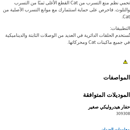
تحمي نظم منع التسرب من Cat القطع الأغلى ثمنًا من التسرب
تلوث. فاحرص على حماية استثمارك مع موانع التسرب الأصلية من
C
طبيقات:
تخدم الحلقات الدائرية في العديد من الوصلات الثابتة والديناميكية
يع ماكينات Cat ومحركاتها.
مواصفات
موديلات المتوافقة
ار هيدروليكي صغير
309
3
ومات الضمان