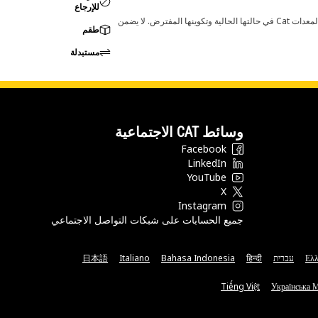
للإرجاع
قد تؤدي أي تغييرات في ضبط الشركة المصنعة إلى عدم ملاءمة المنتج لمعدات Cat لديك. يرجى استشارة وكيل Cat لديك قبل الشراء للتأكد من أن هذه القطعة مناسبة لمعدات Cat في حالتها الحالية وتكوينها المفترض. لا يضمن
طقم
مستبدلة
وسائط CAT الاجتماعية
Facebook
LinkedIn
YouTube
X
Instagram
جميع الحسابات على شبكات التواصل الاجتماعي
Ελλ
עברית
हिन्दी
Bahasa Indonesia
Italiano
日本語
Tiếng Việt
Українська 