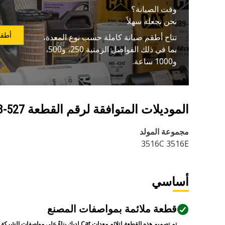
وقت الصيانة؟
نحن نجعله سهلاً
أطقم
تتاح أطقم صيانة كاملة حسب نوع المعدة،
بما في ذلك الفواصل الزمنية 250، و500،
و1000 ساعة.
الموديلات المتوافقة لرقم القطعة
527-7868
مجموعة المولد
3516C 3516E
أساسي
قطعة ملائمة بمواصفات المصنع
تم تصميم هذه القطعة لتلائم معدات Cat لديك بناءً على مواصفات الشركة المصنعة.