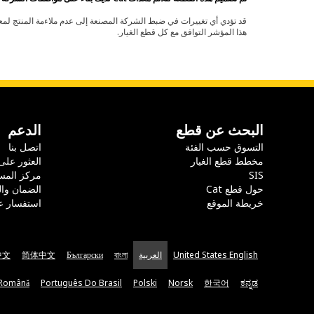
هذا المؤشر التوافق مع كل قطع الغيار.
البحث عن قطع
الدعم
التسوق حسب الفئة
اتصل بنا
مخطط قطع الغيار
العثور على
SIS
مركز المس
حول قطع Cat
الضمان وا
خريطة الموقع
استفسار ع
United States English
العربية
বাংলা
Български
简体中文
中文
Română
Português Do Brasil
Polski
Norsk
한국어
ಕನ್ನಡ