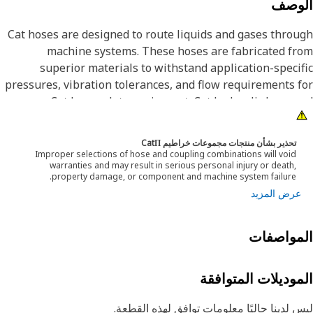
لوصف
Cat hoses are designed to route liquids and gases thro
machine systems. These hoses are fabricated f
superior materials to withstand application-speci
pressures, vibration tolerances, and flow requirements 
Cat heavy-duty equipment. Cat hydraulic hose 
couplings are subjected to the most rigorous test
processes in the indust
تحذير بشأن منتجات مجموعات خراطيم CatΠ
Improper selections of hose and coupling combinations will void
warranties and may result in serious personal injury or death,
Every Cat hose and coupling combination is tested a
property damage, or component and machine system failure.
system to ensure a perfect fit that yields maximum saf
عرض المزيد
and dependabili
مواصفات
موديلات المتوافقة
 لدينا حاليًا معلومات توافق لهذه القطعة.