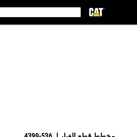
مخطط قطع الغيار لـ
536-4399