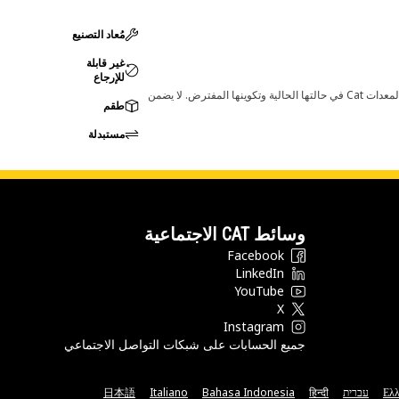
مُعاد التصنيع
غير قابلة
للإرجاع
قد تؤدي أي تغييرات في ضبط الشركة المصنعة إلى عدم ملاءمة المنتج لمعدات Cat لديك. يرجى استشارة وكيل Cat لديك قبل الشراء للتأكد من أن هذه القطعة مناسبة لمعدات Cat في حالتها الحالية وتكوينها المفترض. لا يضمن
طقم
مستبدلة
وسائط CAT الاجتماعية
Facebook
LinkedIn
YouTube
X
Instagram
جميع الحسابات على شبكات التواصل الاجتماعي
Ελλ
עברית
हिन्दी
Bahasa Indonesia
Italiano
日本語