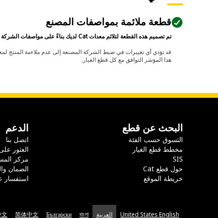
قطعة ملائمة بمواصفات المصنع
تم تصميم هذه القطعة لتلائم معدات Cat لديك بناءً على مواصفات الشركة المصنعة.
هذا المؤشر التوافق مع كل قطع الغيار.
البحث عن قطع
الدعم
التسوق حسب الفئة
اتصل بنا
مخطط قطع الغيار
العثور على
SIS
مركز المس
حول قطع Cat
الضمان وا
خريطة الموقع
استفسار ع
United States English
العربية
বাংলা
Български
简体中文
中文