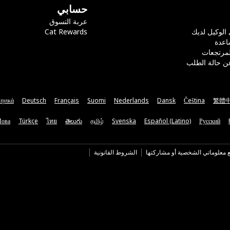
حسابي
عربة التسوق
 الوكيل لديك
Cat Rewards
اعدة
لمرتجعات
ن حالة الطلب
ηνικά
Deutsch
Français
Suomi
Nederlands
Dansk
Čeština
繁體
Мова
Türkçe
ไทย
తెలుగు
தமிழ்
Svenska
Español (Latino)
Русский
ع معلوماتي الشخصية أو مشاركتها
الشروط القانونية