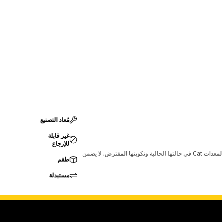
مُعاد التصنيع
غير قابلة
للإرجاع
قد تؤدي أي تغييرات في ضبط الشركة المصنعة إلى عدم ملاءمة المنتج لمعدات Cat لديك. يرجى استشارة وكيل Cat لديك قبل الشراء للتأكد من أن هذه القطعة مناسبة لمعدات Cat في حالتها الحالية وتكوينها المفترض. لا يضمن
طقم
مستبدلة