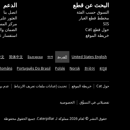
البحث عن قطع
الدعم
التسوق حسب الفئة
اتصل بنا
مخطط قطع الغيار
العثور على
SIS
مركز المس
حول قطع Cat
الضمان وا
خريطة الموقع
استفسار ع
United States English
العربية
বাংলা
Български
简体中文
中文
Română
Português Do Brasil
Polski
Norsk
한국어
ಕನ್ನಡ
حول Cat
خريطة الموقع
تحديث إعدادات ملفات تعريف الارتباط
عدم بي
تفضيلاتي في التسوُّق
الخصوصية
حقوق النشر © لعام 2026 مملوكة لـ Caterpillar. جميع الحقوق محفوظة